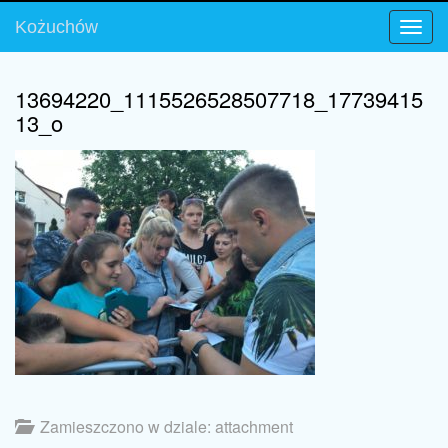
Kożuchów
Toggl
13694220_1115526528507718_17739415
13_o
Zamieszczono w dziale: attachment