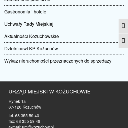
Gastronomia i hotele
Uchwały Rady Miejskiej
Prze
Aktualności Kożuchowskie
Zmie
Dzielnicowi KP Kożuchów
Wykaz nieruchomości przeznaczonych do sprzedaży
URZĄD MIEJSKI W KOŻUCHOWIE
Rynek 1a
67-120 Kożuchów
tel. 68 355 59 40
fax: 68 355 59 49
e-mail: um@kozuchow.pl