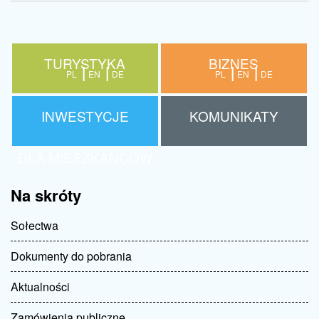
TURYSTYKA
BIZNES
PL
EN
DE
PL
EN
DE
INWESTYCJE
KOMUNIKATY
DLA MIESZKAŃCÓW
Na skróty
Sołectwa
Dokumenty do pobrania
Aktualności
Zamówienia publiczne