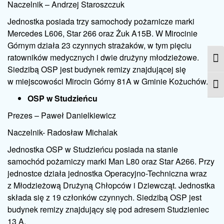
Naczelnik – Andrzej Staroszczuk
Jednostka posiada trzy samochody pożarnicze marki
Mercedes L606, Star 266 oraz Żuk A15B. W Mirocinie
Górnym działa 23 czynnych strażaków, w tym pięciu
ratowników medycznych i dwie drużyny młodzieżowe.
Prze
Siedzibą OSP jest budynek remizy znajdującej się
w miejscowości Mirocin Górny 81A w Gminie Kożuchów.
Zmie
OSP w Studzieńcu
Prezes – Paweł Danielkiewicz
Naczelnik- Radosław Michalak
Jednostka OSP w Studzieńcu posiada na stanie
samochód pożarniczy marki Man L80 oraz Star A266. Przy
jednostce działa jednostka Operacyjno-Techniczna wraz
z Młodzieżową Drużyną Chłopców i Dziewcząt. Jednostka
składa się z 19 członków czynnych. Siedzibą OSP jest
budynek remizy znajdujący się pod adresem Studzieniec
13 A.