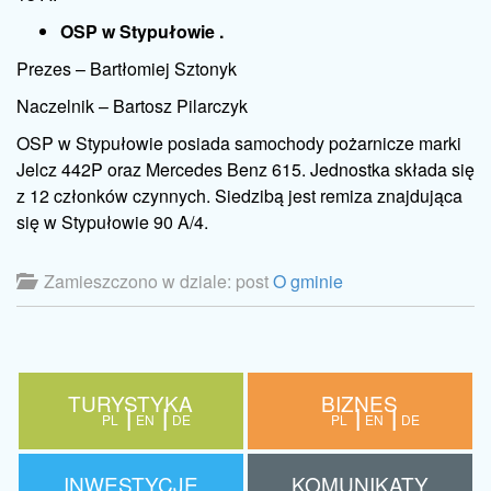
OSP w Stypułowie .
Prezes – Bartłomiej Sztonyk
Naczelnik – Bartosz Pilarczyk
OSP w Stypułowie posiada samochody pożarnicze marki
Jelcz 442P oraz Mercedes Benz 615. Jednostka składa się
z 12 członków czynnych. Siedzibą jest remiza znajdująca
się w Stypułowie 90 A/4.
Zamieszczono w dziale: post
O gminie
TURYSTYKA
BIZNES
PL
EN
DE
PL
EN
DE
INWESTYCJE
KOMUNIKATY