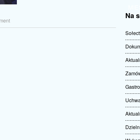
MI
Na s
hment
Sołec
Dokum
Aktual
Zamów
Gastro
Uchwał
Aktua
Dziel