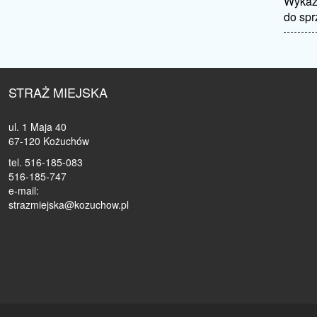
Wykaz
do sp
STRAŻ MIEJSKA
ul. 1 Maja 40
67-120 Kożuchów
tel. 516-185-083
516-185-747
e-mail:
strazmiejska@kozuchow.pl