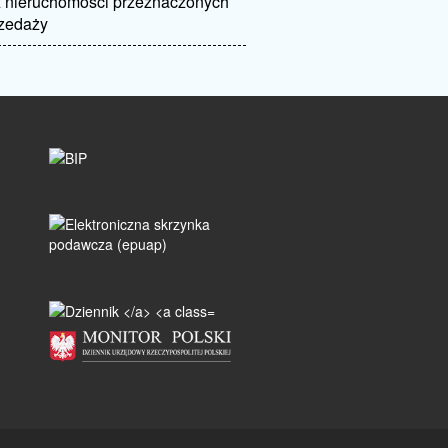
 nieruchomości przeznaczonych
rzedaży