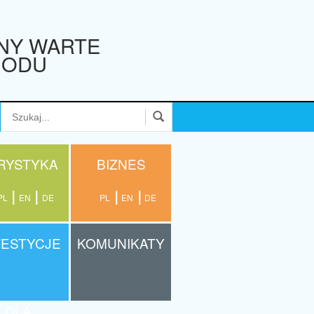
NY WARTE
HODU
RYSTYKA
BIZNES
PL
EN
DE
PL
EN
DE
WESTYCJE
KOMUNIKATY
DLA