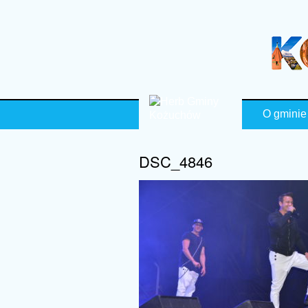
O gmini
DSC_4846