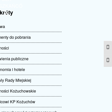
ESZKAŃCÓ
króty
W
twa
enty do pobrania
ności
Prze
ienia publiczne
Zmie
nomia i hotele
y Rady Miejskiej
lności Kożuchowskie
nicowi KP Kożuchów