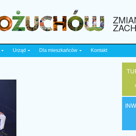
ZMIA
ZAC
e
Urząd
Dla mieszkańców
Kontakt
TU
IN